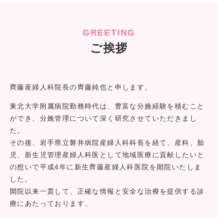
子宮がん検診について
6月1日より子宮がん検診始まっております。
GREETING
水曜日は手術日となっております。外来受診される
ご挨拶
方は電話にてご確認下さい。
齊藤産婦人科院長の齊藤純也と申します。
2019.10.22
お知らせ
東北大学附属病院勤務時代は、豊富な分娩経験を積むこと
ができ、分娩管理について深く研究させていただきまし
風疹抗体価検査、予防接種
た。
40代、50代のお父さん風疹抗体価検査、予防接種が
その後、岩手県立磐井病院産婦人科科長を経て、産科、胎
公費で施行中です。
児、新生児管理産婦人科医として地域医療に貢献したいと
リンクは岩手県ホームページになります。
の想いで平成4年に新生齊藤産婦人科医院を開院いたしま
https://www.pref.iwate.jp/kurashikankyou/iryou/
した。
kenkou/fuushin/1003218.html
開院以来一貫して、正確な情報と安全な治療を提供する診
療にあたっております。