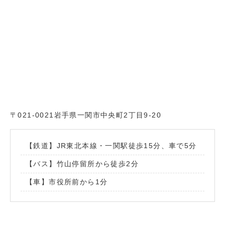
とで、より質の高い医療を提供できるため、マイナ
保険証を積極的にご利用ください。
令和6年6月1日
医療法人純裕会 院長 齊藤純也
中央町にお住まいの山目中学校同級生さんより多数
のマスク、フェイスガード、アルコールの御寄付頂
〒021-0021
岩手県一関市中央町2丁目9-20
きました。 大変ありがとうございます。職員一同大
変感謝しております。大切に使用させて頂きます。
この画像は一部になりますが、ホームページにて感
【鉄道】JR東北本線・一関駅徒歩15分、車で5分
謝のお礼申し上げます。
【バス】竹山停留所から徒歩2分
院長 齊藤 純也
【車】市役所前から1分
2020.06.24
お知らせ