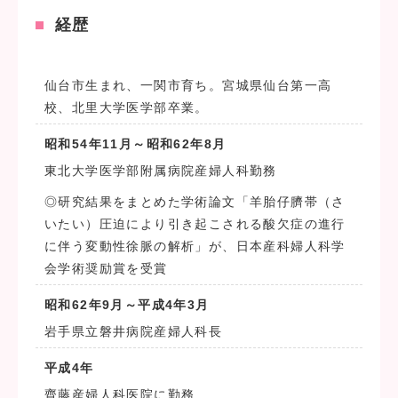
経歴
仙台市生まれ、一関市育ち。宮城県仙台第一高
校、北里大学医学部卒業。
昭和54年11月～昭和62年8月
東北大学医学部附属病院産婦人科勤務
◎研究結果をまとめた学術論文「羊胎仔臍帯（さ
いたい）圧迫により引き起こされる酸欠症の進行
に伴う変動性徐脈の解析」が、日本産科婦人科学
会学術奨励賞を受賞
昭和62年9月～平成4年3月
岩手県立磐井病院産婦人科長
平成4年
齊藤産婦人科医院に勤務