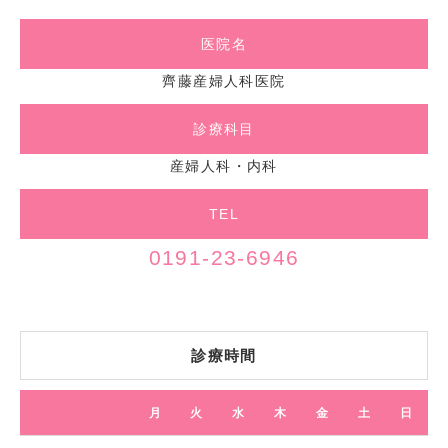
医院名
2025.01.07
お知らせ
齊藤産婦人科医院
発熱患者等への対応について
診療科目
当医院では発熱その他感染症を疑わせるような症状
産婦人科・内科
のある方に対し、
受診歴の有無に関わらず
対応をし
ております。ただし、受け入れる際の感染防止策と
TEL
して、発熱症状などがある方とない方で時間的・空
0191-23-6946
間的に動線を分ける必要があります。また、医師が
1人であることや、問診や検査、その後の処方など
の対応があるため一度に対応できる人数にも制限が
あります。そのため、お車でお待ちいただいたり、
診療時間
来院時間をずらして再度来ていただくこともありま
す。受診前にお電話いただければ、来院時間など受
診の手順を説明いたしますので、
ご連絡をお願いい
月
火
水
木
金
土
日
たします。
待てないような状態であったり、こちら