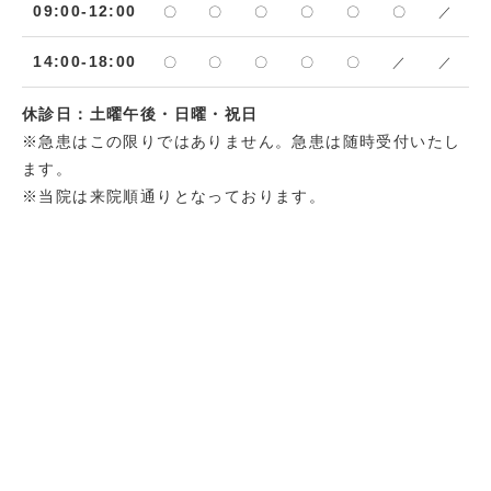
の指定する時間に受診が難しい場合などは申し訳あ
09:00-12:00
〇
〇
〇
〇
〇
〇
／
りませんが、他の医療機関を受診してください。
14:00-18:00
〇
〇
〇
〇
〇
／
／
休診日：土曜午後・日曜・祝日
2024.06.01
お知らせ
※急患はこの限りではありません。急患は随時受付いたし
ます。
診療報酬に関する掲示
※当院は来院順通りとなっております。
・明細書発行体制等加算
当院では医療の透明化や患者様への情報提供を積極
的に推進して行く観点から、領収書の発行の際に個
別の診療報酬の算定項目の分かる明細書を無料で発
行しております。
・医療情報取得加算
当院は、マイナ保険証の利用を通じて患者様の診療
情報を取得・活用することにより、質の高い医療の
提供に努めています。
マイナ保険証により正確な情報を取得・活用するこ